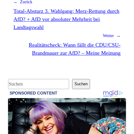
← Zurück
Total-Absturz 3. Wahlgang: Merz-Rettung durch
AfD? + AfD vor absoluter Mehrheit bei
Landtagswahl
Weiter →
Realitätscheck: Wann fällt die CDU/CSU-
Brandmauer zur AfD? – Meine Meinung
S
Suchen
u
c
h
e
n