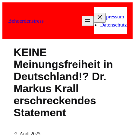
Zum
Inhalt
Impressum
Behoerdenstress
springen
Datenschutz
KEINE
Meinungsfreiheit in
Deutschland!? Dr.
Markus Krall
erschreckendes
Statement
·
2. April 2025