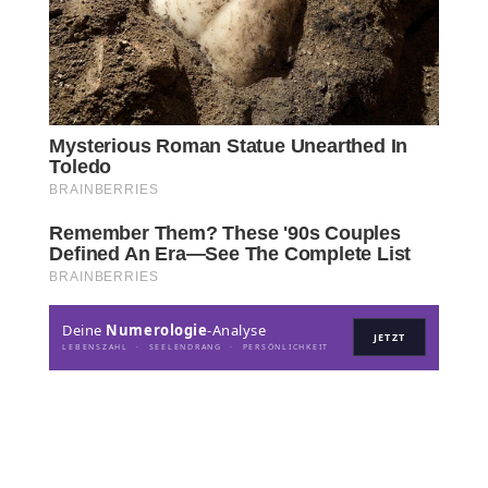
Deine
Numerologie
-Analyse
JETZT
LEBENSZAHL · SEELENDRANG · PERSÖNLICHKEIT