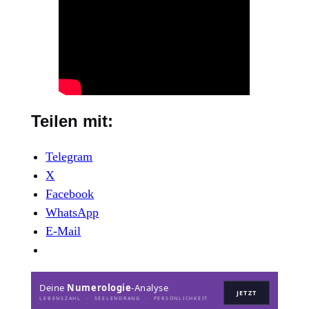
Teilen mit:
Telegram
X
Facebook
WhatsApp
E-Mail
Deine
Numerologie
-Analyse
JETZT
LEBENSZAHL · SEELENDRANG · PERSÖNLICHKEIT