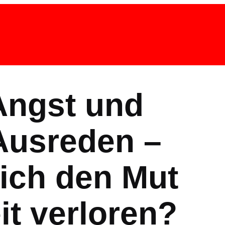
Angst und
 Ausreden –
eich den Mut
it verloren?