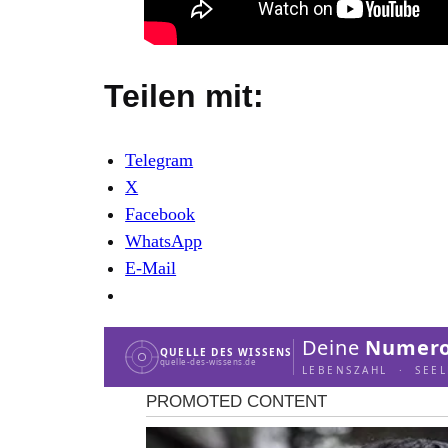
Teilen mit:
Telegram
X
Facebook
WhatsApp
E-Mail
Deine
Numero
QUELLE DES WISSENS
quelle-des-wissens.de
LEBENSZAHL · SEE