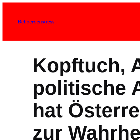
Zum
Inhalt
Behoerdenstress
springen
Kopftuch, 
politische
hat Österr
zur Wahrhe