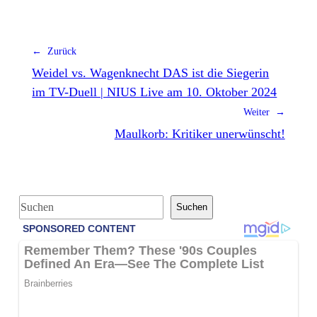
← Zurück
Weidel vs. Wagenknecht DAS ist die Siegerin
im TV-Duell | NIUS Live am 10. Oktober 2024
Weiter →
Maulkorb: Kritiker unerwünscht!
S
Suchen
u
c
h
e
n