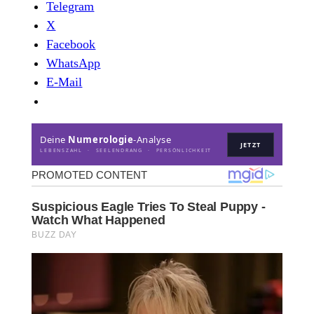
Telegram
X
Facebook
WhatsApp
E-Mail
Deine
Numerologie
-Analyse
JETZT
LEBENSZAHL · SEELENDRANG · PERSÖNLICHKEIT