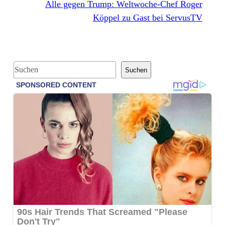
Alle gegen Trump: Weltwoche-Chef Roger
Köppel zu Gast bei ServusTV
S
Suchen
u
c
h
e
n