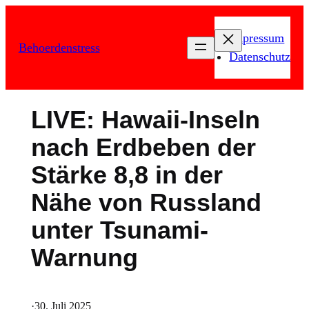
Zum
Inhalt
Impressum
Behoerdenstress
springen
Datenschutz
LIVE: Hawaii-Inseln
nach Erdbeben der
Stärke 8,8 in der
Nähe von Russland
unter Tsunami-
Warnung
·
30. Juli 2025