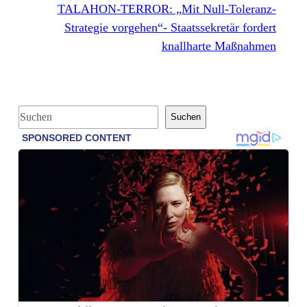
TALAHON-TERROR: „Mit Null-Toleranz-
Strategie vorgehen“- Staatssekretär fordert
knallharte Maßnahmen
S
Suchen
u
c
h
e
n