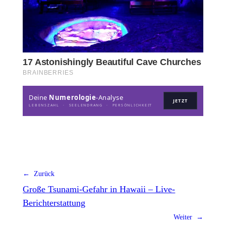
Deine
Numerologie
-Analyse
JETZT
LEBENSZAHL · SEELENDRANG · PERSÖNLICHKEIT
← Zurück
Große Tsunami-Gefahr in Hawaii – Live-
Berichterstattung
Weiter →