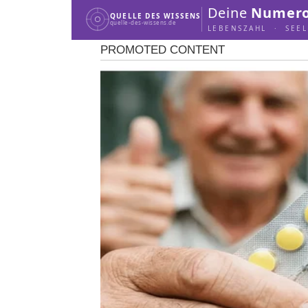
Deine
Numero
QUELLE DES WISSENS
quelle-des-wissens.de
LEBENSZAHL · SEE