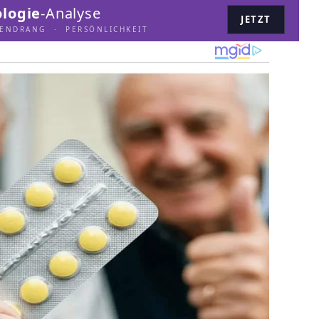
logie
-Analyse
JETZT
LENDRANG · PERSÖNLICHKEIT