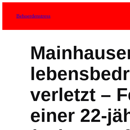
Zum
Inhalt
Behoerdenstress
springen
Mainhausen
lebensbedr
verletzt –
einer 22-jä