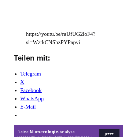
https://youtu.be/raUfUG2loF4?
si=WztkCNSbzPYPapyi
Teilen mit:
Telegram
X
Facebook
WhatsApp
E-Mail
Deine
Numerologie
-Analyse
JETZT
LEBENSZAHL · SEELENDRANG · PERSÖNLICHKEIT