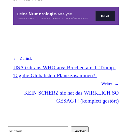
Deine
Numerologie
-Analyse
JETZT
LEBENSZAHL · SEELENDRANG · PERSÖNLICHKEIT
← Zurück
USA tritt aus WHO aus: Brechen am 1. Trump-
Tag die Globalisten-Pläne zusammen?!
Weiter →
KEIN SCHERZ sie hat das WIRKLICH SO
GESAGT! (komplett gestört)
S
Suchen