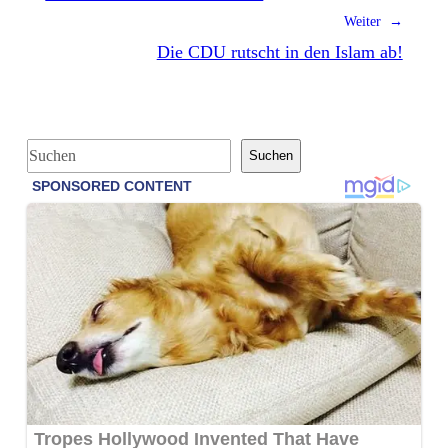
Weiter →
Die CDU rutscht in den Islam ab!
S
Suchen
u
c
h
e
n