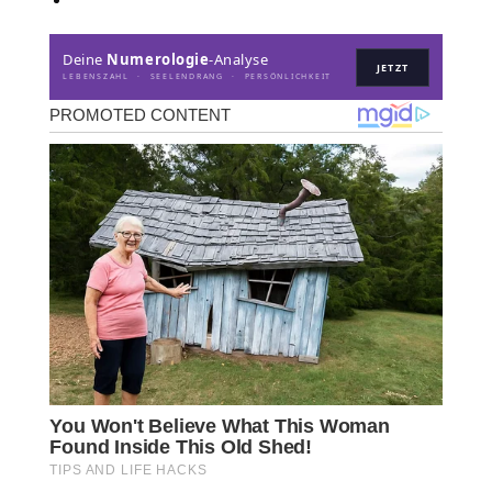
Deine
Numerologie
-Analyse
JETZT
LEBENSZAHL · SEELENDRANG · PERSÖNLICHKEIT