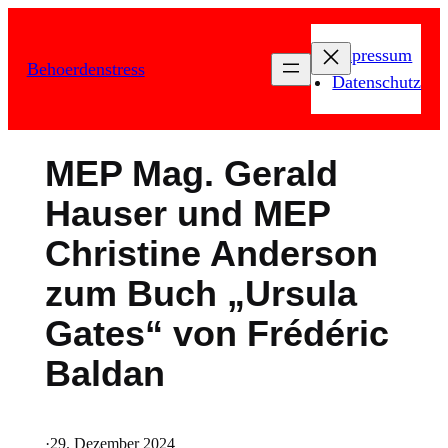
Zum
Inhalt
Impressum
Behoerdenstress
springen
Datenschutz
MEP Mag. Gerald
Hauser und MEP
Christine Anderson
zum Buch „Ursula
Gates“ von Frédéric
Baldan
·
29. Dezember 2024