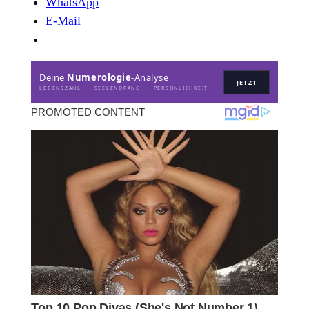
WhatsApp
E-Mail
Deine
Numerologie
-Analyse
JETZT
LEBENSZAHL · SEELENDRANG · PERSÖNLICHKEIT