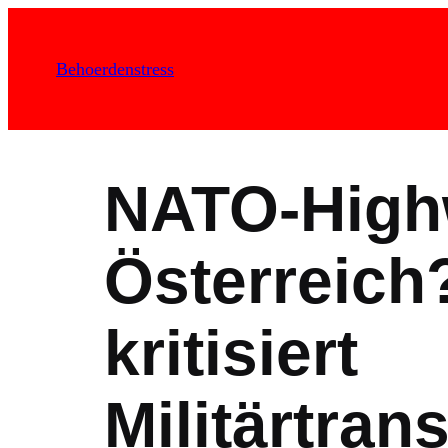
Zum
Inhalt
Behoerdenstress
springen
NATO-High
Österreich
kritisiert
Militärtran