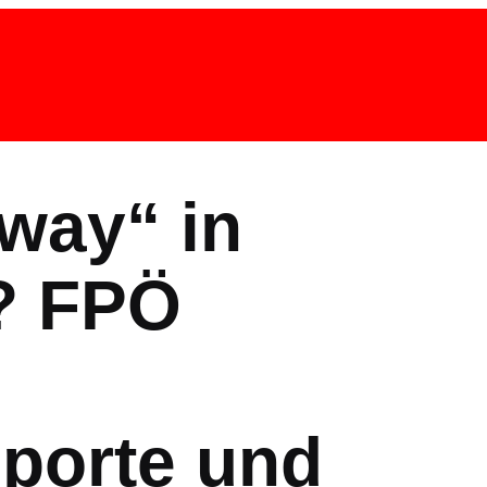
way“ in
? FPÖ
sporte und