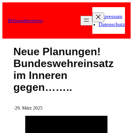
Zum
Inhalt
Impressum
Behoerdenstress
springen
Datenschutz
Neue Planungen!
Bundeswehreinsatz
im Inneren
gegen……..
·
29. März 2025