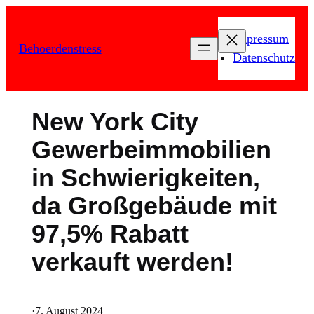
Zum
Inhalt
Impressum
Behoerdenstress
springen
Datenschutz
New York City
Gewerbeimmobilien
in Schwierigkeiten,
da Großgebäude mit
97,5% Rabatt
verkauft werden!
·
7. August 2024