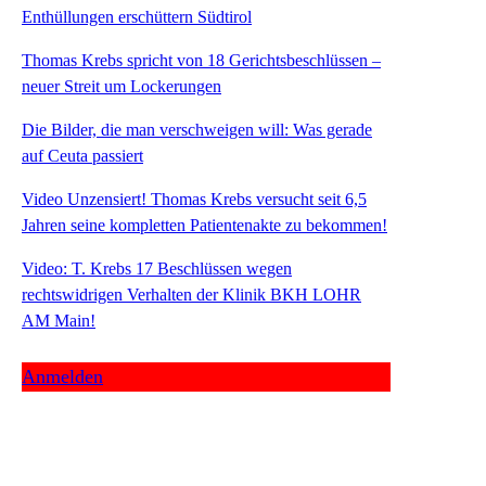
Enthüllungen erschüttern Südtirol
Thomas Krebs spricht von 18 Gerichtsbeschlüssen –
neuer Streit um Lockerungen
Die Bilder, die man verschweigen will: Was gerade
auf Ceuta passiert
Video Unzensiert! Thomas Krebs versucht seit 6,5
Jahren seine kompletten Patientenakte zu bekommen!
Video: T. Krebs 17 Beschlüssen wegen
rechtswidrigen Verhalten der Klinik BKH LOHR
AM Main!
Anmelden