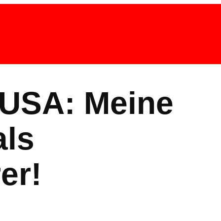
 USA: Meine
als
er!