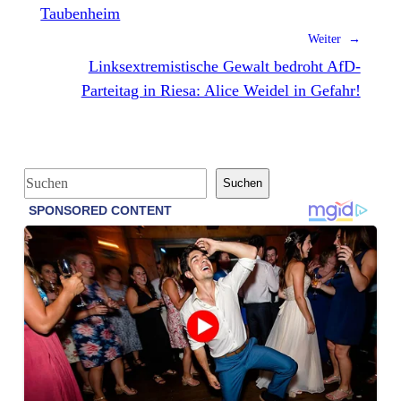
Taubenheim
Weiter →
Linksextremistische Gewalt bedroht AfD-
Parteitag in Riesa: Alice Weidel in Gefahr!
S
Suchen
u
c
h
e
n