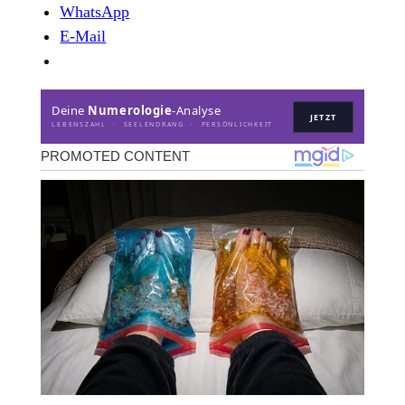
WhatsApp
E-Mail
Deine
Numerologie
-Analyse
JETZT
LEBENSZAHL · SEELENDRANG · PERSÖNLICHKEIT