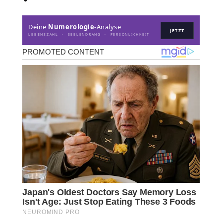
Deine
Numerologie
-Analyse
JETZT
LEBENSZAHL · SEELENDRANG · PERSÖNLICHKEIT