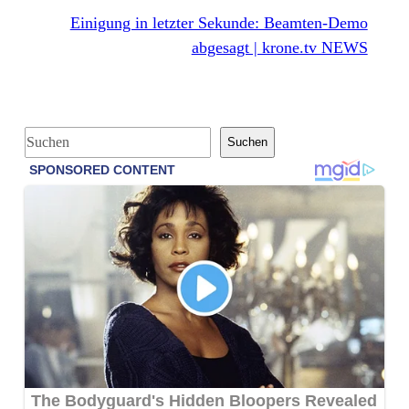
Einigung in letzter Sekunde: Beamten-Demo
abgesagt | krone.tv NEWS
S
Suchen
u
c
h
e
n