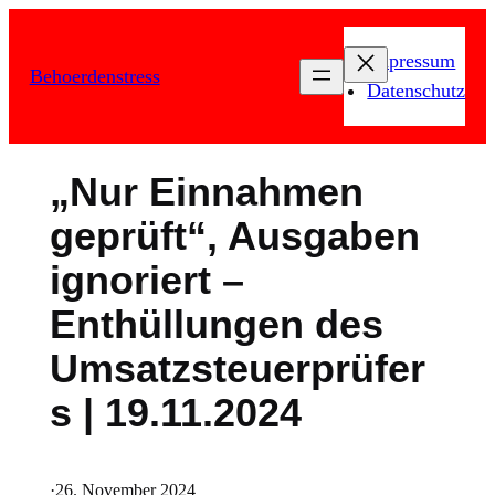
Zum
Inhalt
Impressum
Behoerdenstress
springen
Datenschutz
„Nur Einnahmen
geprüft“, Ausgaben
ignoriert –
Enthüllungen des
Umsatzsteuerprüfer
s | 19.11.2024
·
26. November 2024