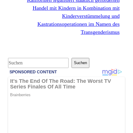
Handel mit Kindern in Kombination mit
Kinderverstümmelung und
Kastrationsoperationen im Namen des
Transgenderismus
S
Suchen
u
c
h
e
n