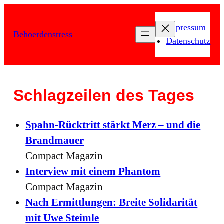
Zum
Inhalt
Impressum
Behoerdenstress
springen
Datenschutz
Schlagzeilen des Tages
Spahn-Rücktritt stärkt Merz – und die
Brandmauer
Compact Magazin
Interview mit einem Phantom
Compact Magazin
Nach Ermittlungen: Breite Solidarität
mit Uwe Steimle