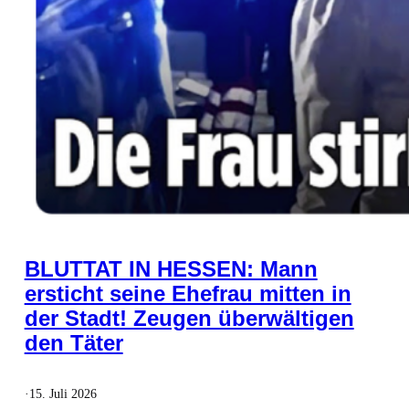
BLUTTAT IN HESSEN: Mann
ersticht seine Ehefrau mitten in
der Stadt! Zeugen überwältigen
den Täter
·
15. Juli 2026