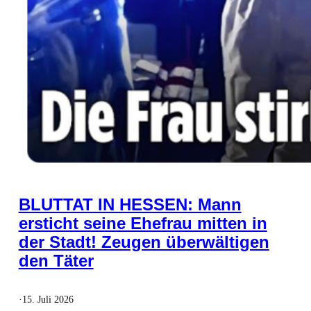
BLUTTAT IN HESSEN: Mann
ersticht seine Ehefrau mitten in
der Stadt! Zeugen überwältigen
den Täter
·
15. Juli 2026