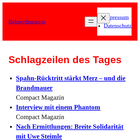
Zum
Inhalt
Impressum
Behoerdenstress
springen
Datenschutz
Schlagzeilen des Tages
Spahn-Rücktritt stärkt Merz – und die
Brandmauer
Compact Magazin
Interview mit einem Phantom
Compact Magazin
Nach Ermittlungen: Breite Solidarität
mit Uwe Steimle