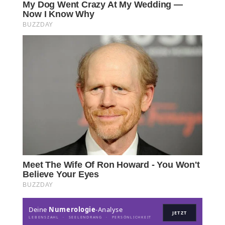
Deine
Numerologie
-Analyse
JETZT
LEBENSZAHL · SEELENDRANG · PERSÖNLICHKEIT