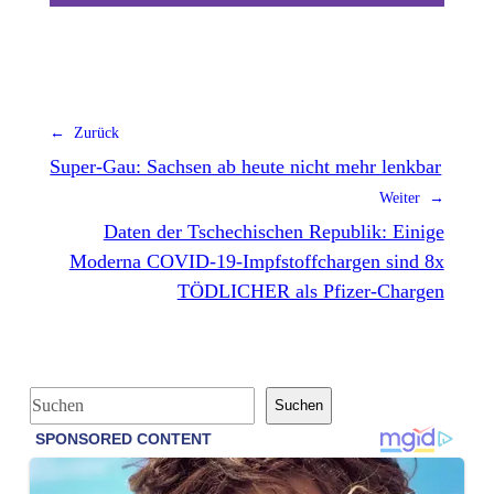
← Zurück
Super-Gau: Sachsen ab heute nicht mehr lenkbar
Weiter →
Daten der Tschechischen Republik: Einige
Moderna COVID-19-Impfstoffchargen sind 8x
TÖDLICHER als Pfizer-Chargen
S
Suchen
u
c
h