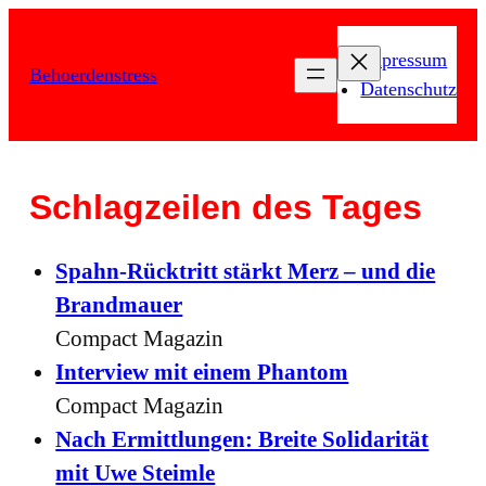
Zum
Inhalt
Impressum
Behoerdenstress
springen
Datenschutz
Schlagzeilen des Tages
Spahn-Rücktritt stärkt Merz – und die
Brandmauer
Compact Magazin
Interview mit einem Phantom
Compact Magazin
Nach Ermittlungen: Breite Solidarität
mit Uwe Steimle