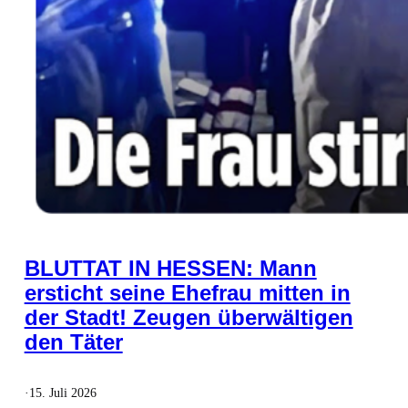
BLUTTAT IN HESSEN: Mann
ersticht seine Ehefrau mitten in
der Stadt! Zeugen überwältigen
den Täter
·
15. Juli 2026