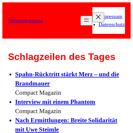
Zum
Inhalt
Impressum
Behoerdenstress
springen
Datenschutz
Schlagzeilen des Tages
Spahn-Rücktritt stärkt Merz – und die
Brandmauer
Compact Magazin
Interview mit einem Phantom
Compact Magazin
Nach Ermittlungen: Breite Solidarität
mit Uwe Steimle