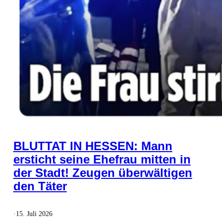
BLUTTAT IN HESSEN: Mann
ersticht seine Ehefrau mitten in
der Stadt! Zeugen überwältigen
den Täter
·
15. Juli 2026