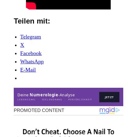
Teilen mit:
Telegram
X
Facebook
WhatsApp
E-Mail
Deine
Numerologie
-Analyse
JETZT
LEBENSZAHL · SEELENDRANG · PERSÖNLICHKEIT