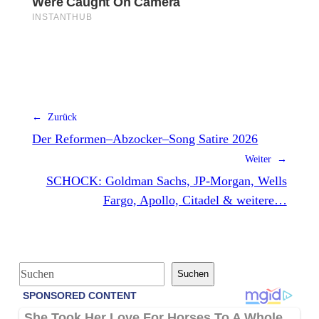
← Zurück
Der Reformen–Abzocker–Song Satire 2026
Weiter →
SCHOCK: Goldman Sachs, JP-Morgan, Wells
Fargo, Apollo, Citadel & weitere…
S
Suchen
u
c