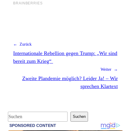
← Zurück
Internationale Rebellion gegen Trump: „Wir sind
bereit zum Krieg“
Weiter →
Zweite Plandemie möglich? Leider Ja! – Wir
sprechen Klartext
S
Suchen
u
c