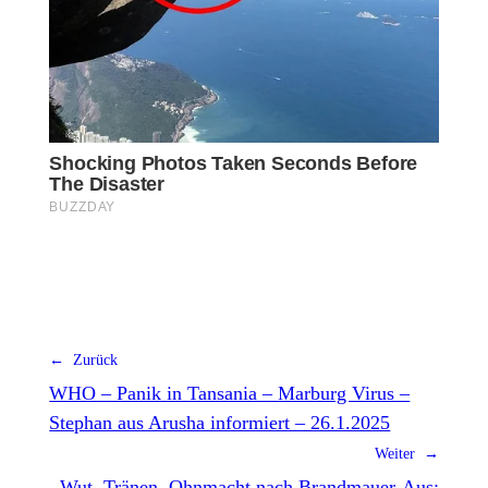
← Zurück
WHO – Panik in Tansania – Marburg Virus –
Stephan aus Arusha informiert – 26.1.2025
Weiter →
Wut, Tränen, Ohnmacht nach Brandmauer-Aus: