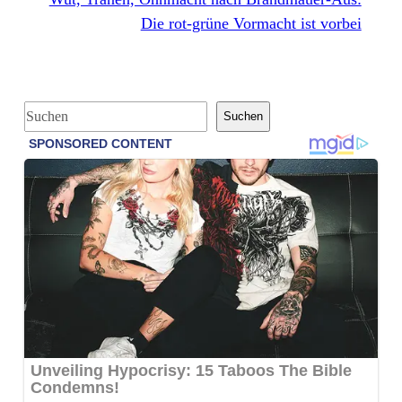
Die rot-grüne Vormacht ist vorbei
S
Suchen
u
c
h
e
n