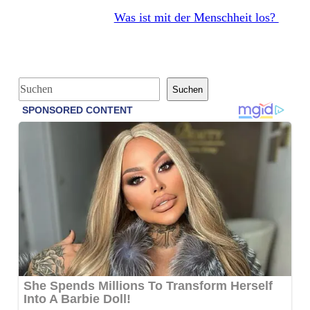
Was ist mit der Menschheit los?
S
Suchen
u
c
h
e
n