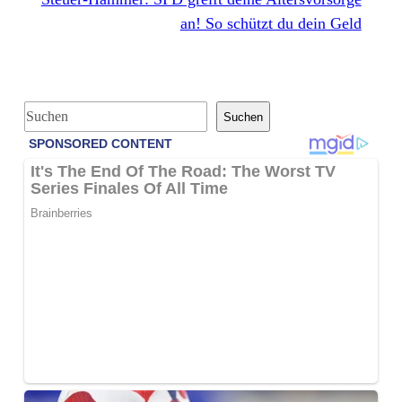
an! So schützt du dein Geld
S
Suchen
u
c
h
e
n