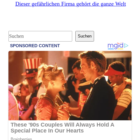
Dieser gefährlichen Firma gehört die ganze Welt
S
Suchen
u
c
h
e
n