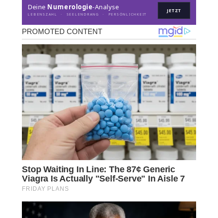
Deine
Numerologie
-Analyse
JETZT
LEBENSZAHL · SEELENDRANG · PERSÖNLICHKEIT