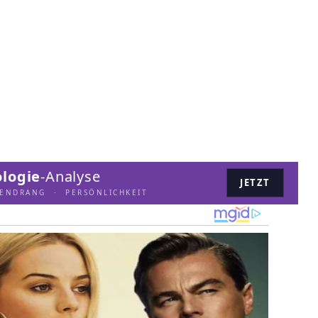
logie
-Analyse
JETZT
LENDRANG · PERSÖNLICHKEIT