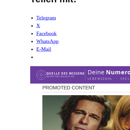
Telegram
X
Facebook
WhatsApp
E-Mail
Deine
Numero
QUELLE DES WISSENS
quelle-des-wissens.de
LEBENSZAHL · SEE