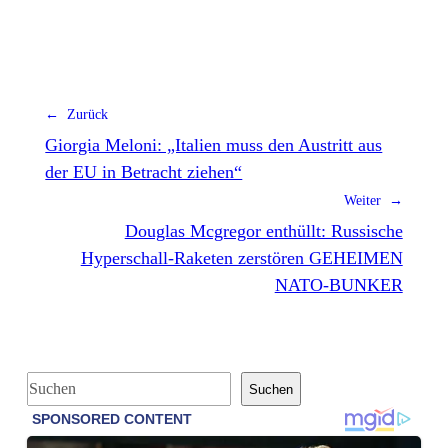
← Zurück
Giorgia Meloni: „Italien muss den Austritt aus
der EU in Betracht ziehen“
Weiter →
Douglas Mcgregor enthüllt: Russische
Hyperschall-Raketen zerstören GEHEIMEN
NATO-BUNKER
S
Suchen
u
c