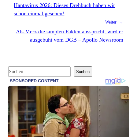
Hantavirus 2026: Dieses Drehbuch haben wir
schon einmal gesehen!
Weiter →
Als Merz die simplen Fakten ausspricht, wird er
ausgebuht vom DGB – Apollo Newsroom
S
Suchen
u
c
h
e
n