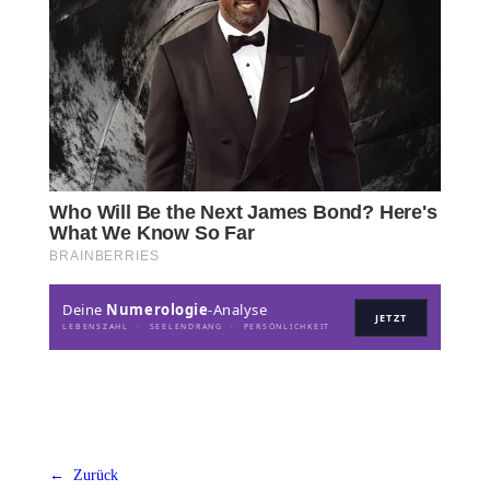
Deine
Numerologie
-Analyse
JETZT
LEBENSZAHL · SEELENDRANG · PERSÖNLICHKEIT
← Zurück