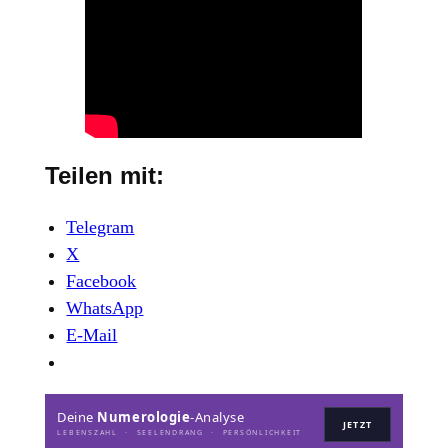
Teilen mit:
Telegram
X
Facebook
WhatsApp
E-Mail
Deine
Numerologie
-Analyse
JETZT
LEBENSZAHL · SEELENDRANG · PERSÖNLICHKEIT