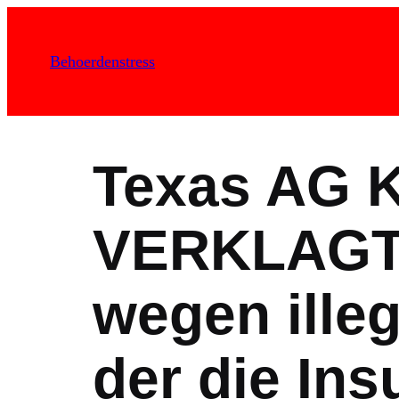
Zum
Inhalt
Behoerdenstress
springen
Texas AG 
VERKLAGT
wegen illeg
der die Ins