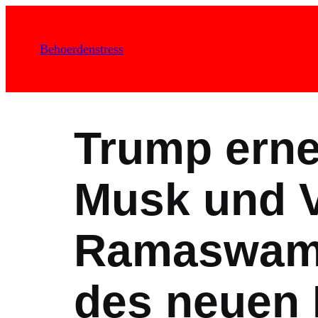
Zum
Inhalt
Behoerdenstress
springen
Trump erne
Musk und 
Ramaswamy
des neuen