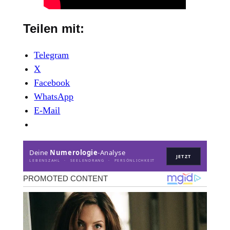
Teilen mit:
Telegram
X
Facebook
WhatsApp
E-Mail
Deine
Numerologie
-Analyse
JETZT
LEBENSZAHL · SEELENDRANG · PERSÖNLICHKEIT