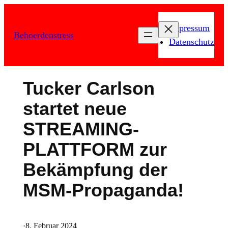
Zum
Inhalt
Impressum
Behoerdenstress
springen
Datenschutz
Tucker Carlson
startet neue
STREAMING-
PLATTFORM zur
Bekämpfung der
MSM-Propaganda!
·
8. Februar 2024