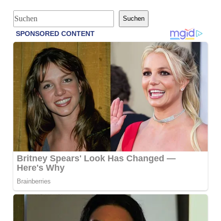
S
Suchen
u
c
h
e
n