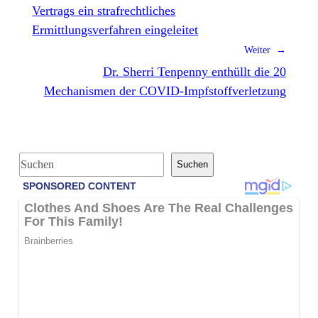
Vertrags ein strafrechtliches
Ermittlungsverfahren eingeleitet
Weiter →
Dr. Sherri Tenpenny enthüllt die 20
Mechanismen der COVID-Impfstoffverletzung
S
Suchen
u
c
h
e
n