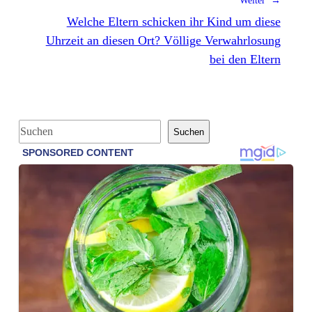
Weiter →
Welche Eltern schicken ihr Kind um diese
Uhrzeit an diesen Ort? Völlige Verwahrlosung
bei den Eltern
S
Suchen
u
c
h
e
n