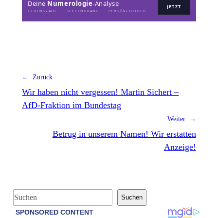
Deine
Numerologie
-Analyse
JETZT
LEBENSZAHL · SEELENDRANG · PERSÖNLICHKEIT
← Zurück
Wir haben nicht vergessen! Martin Sichert –
AfD-Fraktion im Bundestag
Weiter →
Betrug in unserem Namen! Wir erstatten
Anzeige!
S
Suchen
u
c