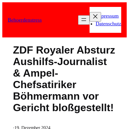
Zum
Inhalt
Impressum
Behoerdenstress
springen
Datenschutz
ZDF Royaler Absturz
Aushilfs-Journalist
& Ampel-
Chefsatiriker
Böhmermann vor
Gericht bloßgestellt!
·
19. Dezember 2024