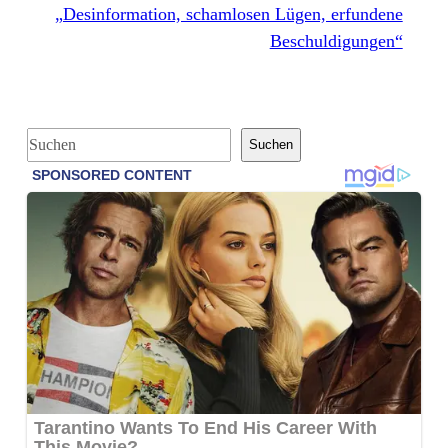
„Desinformation, schamlosen Lügen, erfundene
Beschuldigungen“
S
Suchen
u
c
h
e
n