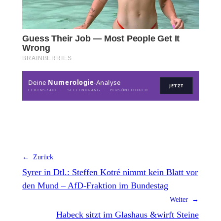
Deine
Numerologie
-Analyse
JETZT
LEBENSZAHL · SEELENDRANG · PERSÖNLICHKEIT
← Zurück
Syrer in Dtl.: Steffen Kotré nimmt kein Blatt vor
den Mund – AfD-Fraktion im Bundestag
Weiter →
Habeck sitzt im Glashaus &wirft Steine