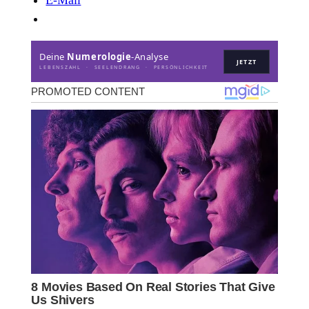
E-Mail
Deine
Numerologie
-Analyse
JETZT
LEBENSZAHL · SEELENDRANG · PERSÖNLICHKEIT