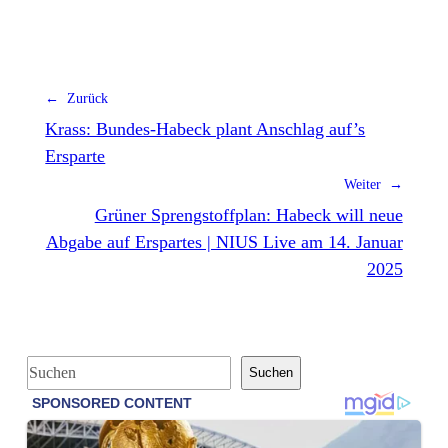
← Zurück
Krass: Bundes-Habeck plant Anschlag auf’s
Ersparte
Weiter →
Grüner Sprengstoffplan: Habeck will neue
Abgabe auf Erspartes | NIUS Live am 14. Januar
2025
S
Suchen
u
c
h