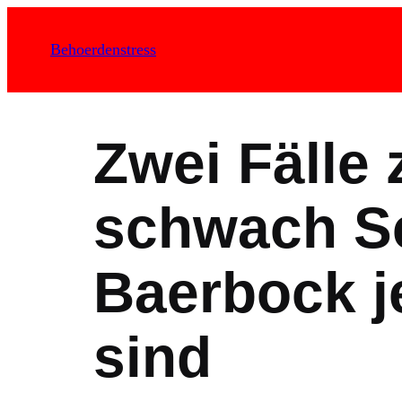
Zum
Inhalt
Behoerdenstress
springen
Zwei Fälle 
schwach S
Baerbock je
sind