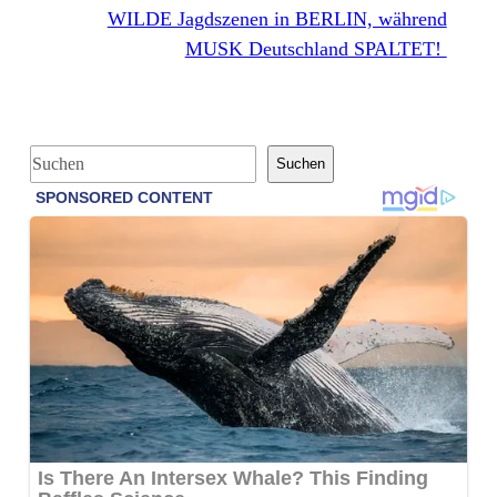
WILDE Jagdszenen in BERLIN, während
MUSK Deutschland SPALTET!
S
Suchen
u
c
h
e
n