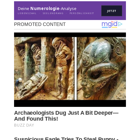
Deine
Numerologie
-Analyse
JETZT
LEBENSZAHL · SEELENDRANG · PERSÖNLICHKEIT