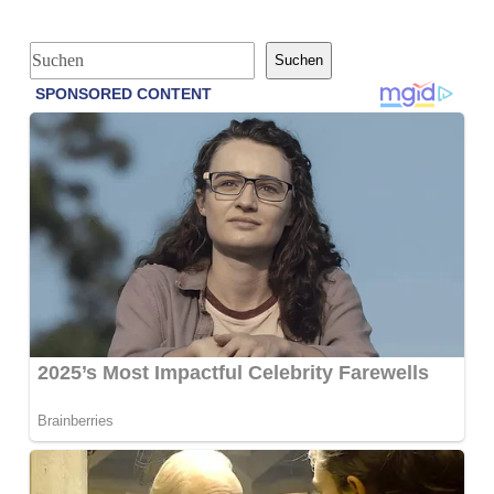
S
Suchen
u
c
h
e
n