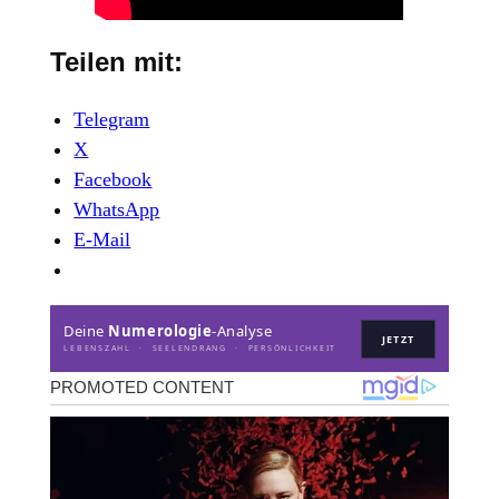
Teilen mit:
Telegram
X
Facebook
WhatsApp
E-Mail
Deine
Numerologie
-Analyse
JETZT
LEBENSZAHL · SEELENDRANG · PERSÖNLICHKEIT