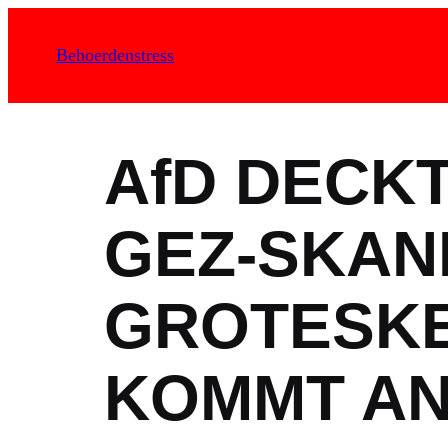
Zum
Inhalt
Behoerdenstress
springen
AfD DECK
GEZ-SKAN
GROTESKE
KOMMT AN