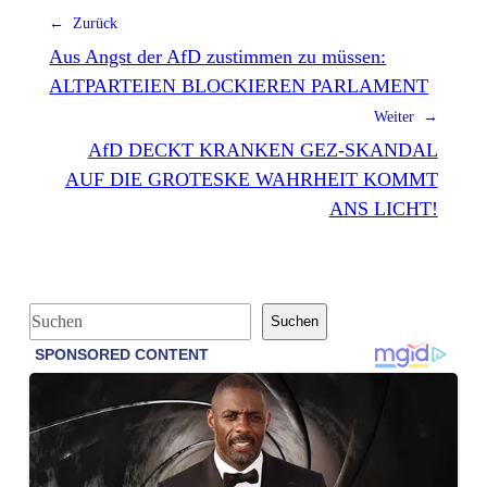
← Zurück
Aus Angst der AfD zustimmen zu müssen:
ALTPARTEIEN BLOCKIEREN PARLAMENT
Weiter →
AfD DECKT KRANKEN GEZ-SKANDAL
AUF DIE GROTESKE WAHRHEIT KOMMT
ANS LICHT!
S
Suchen
u
c
h
e
n