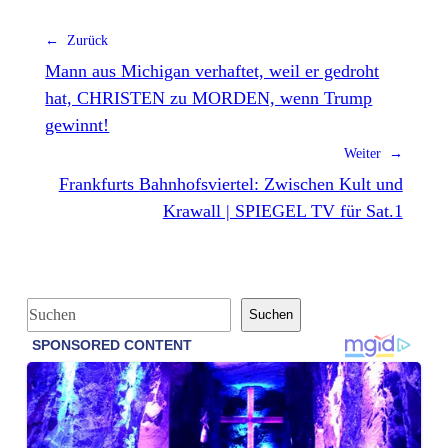
← Zurück
Mann aus Michigan verhaftet, weil er gedroht
hat, CHRISTEN zu MORDEN, wenn Trump
gewinnt!
Weiter →
Frankfurts Bahnhofsviertel: Zwischen Kult und
Krawall | SPIEGEL TV für Sat.1
S
Suchen
u
c
h
e
n